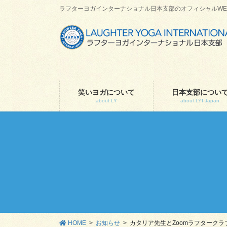
コ
ナ
ラフターヨガインターナショナル日本支部のオフィシャルWE
ン
ビ
テ
ゲ
ン
ー
ツ
シ
に
ョ
移
ン
動
に
笑いヨガについて
日本支部につい
about LY
about LYI Japan
移
動
HOME
お知らせ
カタリア先生とZoomラフタークラ