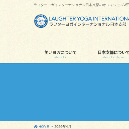
コ
ナ
ラフターヨガインターナショナル日本支部のオフィシャルWE
ン
ビ
テ
ゲ
ン
ー
ツ
シ
に
ョ
移
ン
動
に
笑いヨガについて
日本支部につい
about LY
about LYI Japan
移
動
HOME
2026年4月